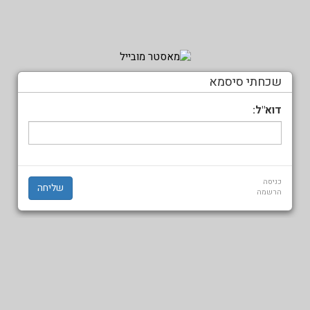
שכחתי סיסמא
דוא"ל:
כניסה
הרשמה